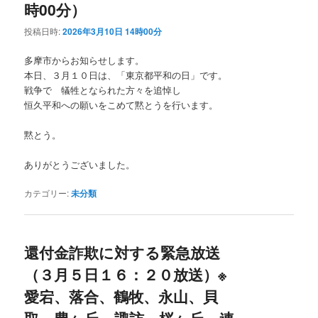
時00分）
投稿日時:
2026年3月10日 14時00分
多摩市からお知らせします。
本日、３月１０日は、「東京都平和の日」です。
戦争で 犠牲となられた方々を追悼し
恒久平和への願いをこめて黙とうを行います。
黙とう。
ありがとうございました。
カテゴリー:
未分類
還付金詐欺に対する緊急放送
（３月５日１６：２０放送）※
愛宕、落合、鶴牧、永山、貝
取、豊ヶ丘、諏訪、桜ヶ丘、連