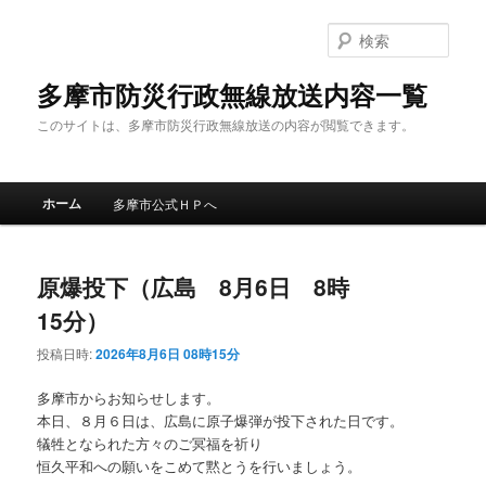
メ
サ
イ
ブ
検
ン
コ
索
コ
ン
多摩市防災行政無線放送内容一覧
ン
テ
このサイトは、多摩市防災行政無線放送の内容が閲覧できます。
テ
ン
ン
ツ
ツ
へ
メ
へ
移
ホーム
多摩市公式ＨＰへ
イ
移
動
ン
動
メ
原爆投下（広島 8月6日 8時
ニ
ュ
15分）
ー
投稿日時:
2026年8月6日 08時15分
多摩市からお知らせします。
本日、８月６日は、広島に原子爆弾が投下された日です。
犠牲となられた方々のご冥福を祈り
恒久平和への願いをこめて黙とうを行いましょう。