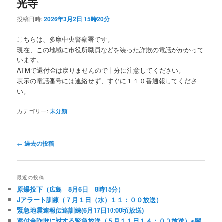
光寺
投稿日時:
2026年3月2日 15時20分
こちらは、多摩中央警察署です。
現在、この地域に市役所職員などを装った詐欺の電話がかかって
います。
ATMで還付金は戻りませんので十分に注意してください。
表示の電話番号には連絡せず、すぐに１１０番通報してくださ
い。
カテゴリー:
未分類
投
←
過去の投稿
稿
ナ
ビ
最近の投稿
ゲ
原爆投下（広島 8月6日 8時15分）
ー
Jアラート訓練（７月１日（水）１１：００放送）
シ
緊急地震速報伝達訓練(6月17日10:00頃放送)
ョ
還付金詐欺に対する緊急放送（５月１１日１４：００放送）※関