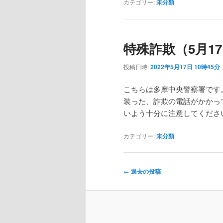
カテゴリー:
未分類
特殊詐欺（5月17
投稿日時:
2022年5月17日 10時45分
こちらは多摩中央警察署です
装った、詐欺の電話がかかっ
いよう十分に注意してくださ
カテゴリー:
未分類
投
←
過去の投稿
稿
ナ
ビ
ゲ