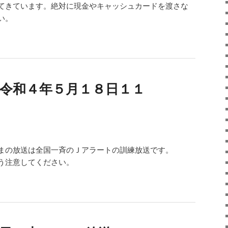
てきています。絶対に現金やキャッシュカードを渡さな
い。
（令和４年５月１８日１１
）
まの放送は全国一斉のＪアラートの訓練放送です。
う注意してください。