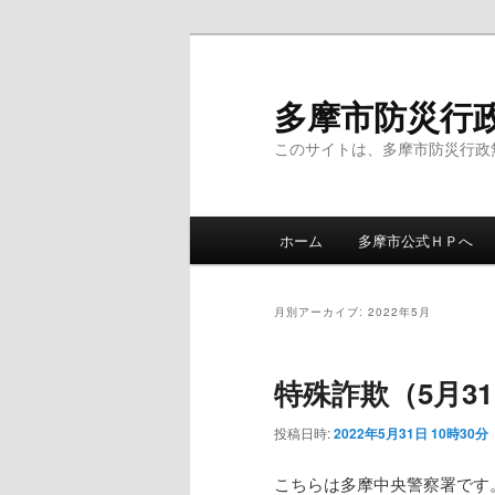
メ
サ
イ
ブ
ン
コ
多摩市防災行
コ
ン
このサイトは、多摩市防災行政
ン
テ
テ
ン
ン
ツ
メ
ツ
へ
ホーム
多摩市公式ＨＰへ
イ
へ
移
ン
移
動
メ
動
月別アーカイブ:
2022年5月
ニ
ュ
特殊詐欺（5月31
ー
投稿日時:
2022年5月31日 10時30分
こちらは多摩中央警察署です