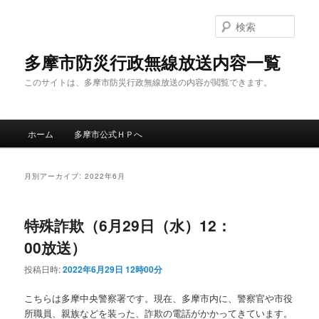
メ
サ
イ
ブ
検
ン
コ
索
コ
ン
多摩市防災行政無線放送内容一覧
ン
テ
このサイトは、多摩市防災行政無線放送の内容が閲覧できます。
テ
ン
ン
ツ
ツ
へ
メ
へ
移
ホーム
多摩市公式ＨＰへ
イ
移
動
ン
動
メ
月別アーカイブ:
2022年6月
ニ
ュ
ー
特殊詐欺（6月29日（水）12：
00放送）
投稿日時:
2022年6月29日 12時00分
こちらは多摩中央警察署です。現在、多摩市内に、警察官や市役
所職員、親族などを装った、詐欺の電話がかかってきています。