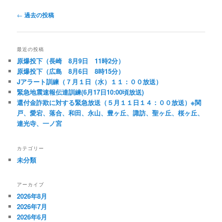
投
←
過去の投稿
稿
ナ
ビ
最近の投稿
ゲ
原爆投下（長崎 8月9日 11時2分）
ー
原爆投下（広島 8月6日 8時15分）
シ
Jアラート訓練（７月１日（水）１１：００放送）
ョ
緊急地震速報伝達訓練(6月17日10:00頃放送)
ン
還付金詐欺に対する緊急放送（５月１１日１４：００放送）※関
戸、愛宕、落合、和田、永山、豊ヶ丘、諏訪、聖ヶ丘、桜ヶ丘、
連光寺、一ノ宮
カテゴリー
未分類
アーカイブ
2026年8月
2026年7月
2026年6月