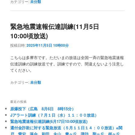
カテゴリー:
未分類
緊急地震速報伝達訓練(11月5日
10:00頃放送)
投稿日時:
2025年11月5日 10時00分
こちらは多摩市です。ただいまの放送は全国一斉の緊急地震速報
伝達訓練の訓練放送です。訓練ですので、間違えないよう注意し
てください。
カテゴリー:
未分類
最近の投稿
原爆投下（広島 8月6日 8時15分）
Jアラート訓練（７月１日（水）１１：００放送）
緊急地震速報伝達訓練(6月17日10:00頃放送)
還付金詐欺に対する緊急放送（５月１１日１４：００放送）※関
戸、愛宕、落合、和田、永山、豊ヶ丘、諏訪、聖ヶ丘、桜ヶ丘、