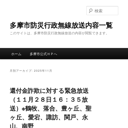
メ
サ
イ
ブ
検
ン
コ
索
コ
ン
多摩市防災行政無線放送内容一覧
ン
テ
このサイトは、多摩市防災行政無線放送の内容が閲覧できます。
テ
ン
ン
ツ
ツ
へ
メ
へ
移
ホーム
多摩市公式ＨＰへ
イ
移
動
ン
動
メ
月別アーカイブ:
2025年11月
ニ
ュ
ー
還付金詐欺に対する緊急放送
（１１月２８日１６：３５放
送）※鶴牧、落合、豊ヶ丘、聖
ヶ丘、愛宕、諏訪、関戸、永
山、南野