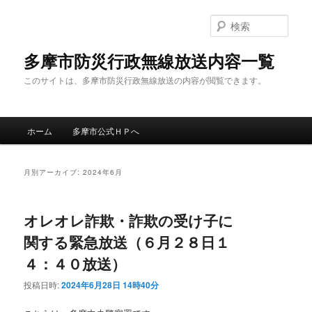
メ
サ
イ
ブ
検
ン
コ
索
コ
ン
多摩市防災行政無線放送内容一覧
ン
テ
このサイトは、多摩市防災行政無線放送の内容が閲覧できます。
テ
ン
ン
ツ
ツ
へ
メ
へ
移
ホーム
多摩市公式ＨＰへ
イ
移
動
ン
動
メ
月別アーカイブ:
2024年6月
ニ
ュ
ー
オレオレ詐欺・詐欺の受け子に
関する緊急放送（６月２８日１
４：４０放送）
投稿日時:
2024年6月28日 14時40分