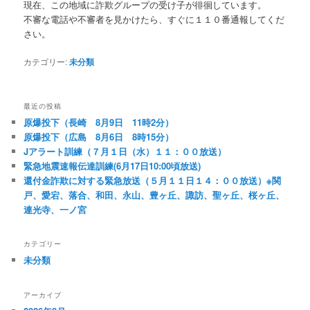
現在、この地域に詐欺グループの受け子が徘徊しています。
不審な電話や不審者を見かけたら、すぐに１１０番通報してくだ
さい。
カテゴリー:
未分類
最近の投稿
原爆投下（長崎 8月9日 11時2分）
原爆投下（広島 8月6日 8時15分）
Jアラート訓練（７月１日（水）１１：００放送）
緊急地震速報伝達訓練(6月17日10:00頃放送)
還付金詐欺に対する緊急放送（５月１１日１４：００放送）※関
戸、愛宕、落合、和田、永山、豊ヶ丘、諏訪、聖ヶ丘、桜ヶ丘、
連光寺、一ノ宮
カテゴリー
未分類
アーカイブ