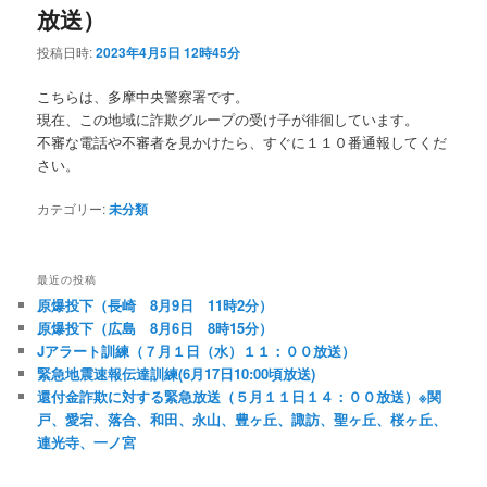
放送）
投稿日時:
2023年4月5日 12時45分
こちらは、多摩中央警察署です。
現在、この地域に詐欺グループの受け子が徘徊しています。
不審な電話や不審者を見かけたら、すぐに１１０番通報してくだ
さい。
カテゴリー:
未分類
最近の投稿
原爆投下（長崎 8月9日 11時2分）
原爆投下（広島 8月6日 8時15分）
Jアラート訓練（７月１日（水）１１：００放送）
緊急地震速報伝達訓練(6月17日10:00頃放送)
還付金詐欺に対する緊急放送（５月１１日１４：００放送）※関
戸、愛宕、落合、和田、永山、豊ヶ丘、諏訪、聖ヶ丘、桜ヶ丘、
連光寺、一ノ宮