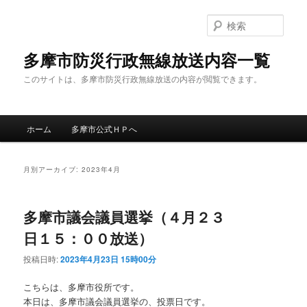
メ
サ
イ
ブ
検
ン
コ
索
コ
ン
多摩市防災行政無線放送内容一覧
ン
テ
このサイトは、多摩市防災行政無線放送の内容が閲覧できます。
テ
ン
ン
ツ
ツ
へ
メ
へ
移
ホーム
多摩市公式ＨＰへ
イ
移
動
ン
動
メ
月別アーカイブ:
2023年4月
ニ
ュ
ー
多摩市議会議員選挙（４月２３
日１５：００放送）
投稿日時:
2023年4月23日 15時00分
こちらは、多摩市役所です。
本日は、多摩市議会議員選挙の、投票日です。