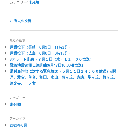
カテゴリー:
未分類
投
←
過去の投稿
稿
ナ
ビ
最近の投稿
ゲ
原爆投下（長崎 8月9日 11時2分）
ー
原爆投下（広島 8月6日 8時15分）
シ
Jアラート訓練（７月１日（水）１１：００放送）
ョ
緊急地震速報伝達訓練(6月17日10:00頃放送)
ン
還付金詐欺に対する緊急放送（５月１１日１４：００放送）※関
戸、愛宕、落合、和田、永山、豊ヶ丘、諏訪、聖ヶ丘、桜ヶ丘、
連光寺、一ノ宮
カテゴリー
未分類
アーカイブ
2026年8月