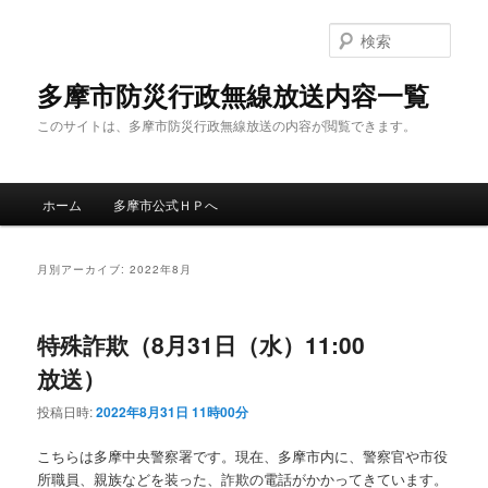
メ
サ
イ
ブ
検
ン
コ
索
コ
ン
多摩市防災行政無線放送内容一覧
ン
テ
このサイトは、多摩市防災行政無線放送の内容が閲覧できます。
テ
ン
ン
ツ
ツ
へ
メ
へ
移
ホーム
多摩市公式ＨＰへ
イ
移
動
ン
動
メ
月別アーカイブ:
2022年8月
ニ
ュ
ー
特殊詐欺（8月31日（水）11:00
放送）
投稿日時:
2022年8月31日 11時00分
こちらは多摩中央警察署です。現在、多摩市内に、警察官や市役
所職員、親族などを装った、詐欺の電話がかかってきています。