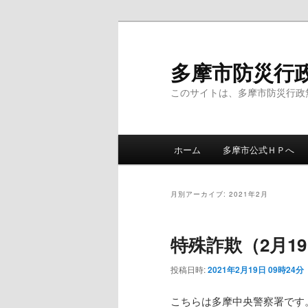
メ
サ
イ
ブ
ン
コ
多摩市防災行
コ
ン
このサイトは、多摩市防災行政
ン
テ
テ
ン
ン
ツ
メ
ツ
へ
ホーム
多摩市公式ＨＰへ
イ
へ
移
ン
移
動
メ
動
月別アーカイブ:
2021年2月
ニ
ュ
特殊詐欺（2月19
ー
投稿日時:
2021年2月19日 09時24分
こちらは多摩中央警察署です